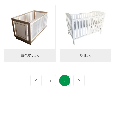
婴儿床
置物架
护栏
门护栏
床护栏
儿童餐椅
白色婴儿床
婴儿床
儿童餐椅
辅助椅
柜子
1
2
储物柜
床头柜
沙发柜
书桌柜
图书架
衣柜
电视柜
梳妆台
鞋凳
工艺品
桌椅
桌子
椅子
桌椅组合