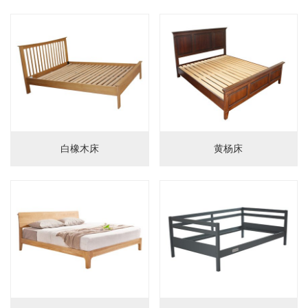
婴儿床
置物架
护栏
门护栏
床护栏
儿童餐椅
白橡木床
黄杨床
儿童餐椅
辅助椅
柜子
储物柜
床头柜
沙发柜
书桌柜
图书架
衣柜
电视柜
梳妆台
鞋凳
工艺品
桌椅
桌子
椅子
桌椅组合