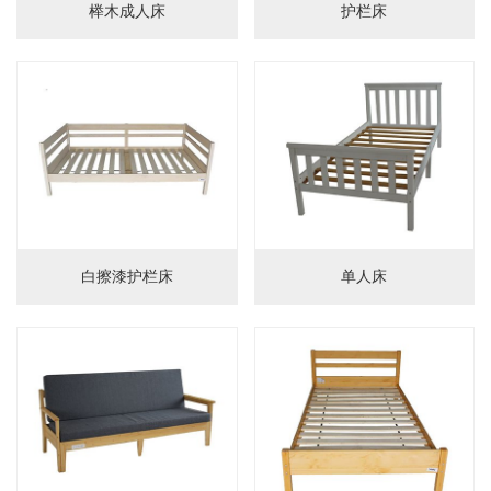
榉木成人床
护栏床
画板
白擦漆护栏床
单人床