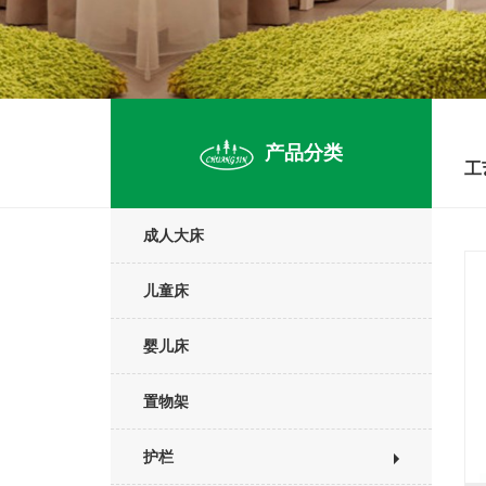
产品分类
工
成人大床
儿童床
婴儿床
置物架
护栏