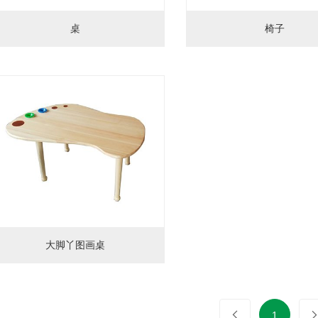
桌
椅子
大脚丫图画桌
1