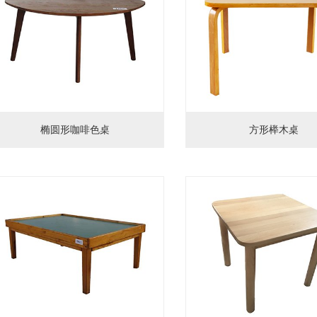
椭圆形咖啡色桌
方形榉木桌