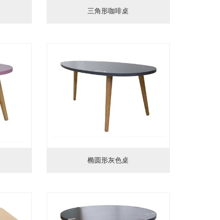
三角形咖啡桌
椭圆形灰色桌