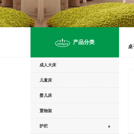
产品分类
桌
成人大床
儿童床
婴儿床
置物架
护栏