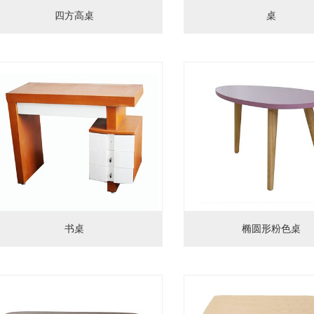
四方高桌
桌
书桌
椭圆形粉色桌