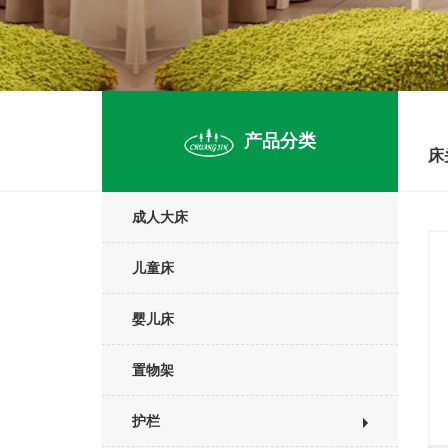
产品分类
床
成人大床
儿童床
婴儿床
置物架
护栏