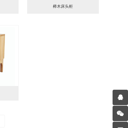
榉木床头柜