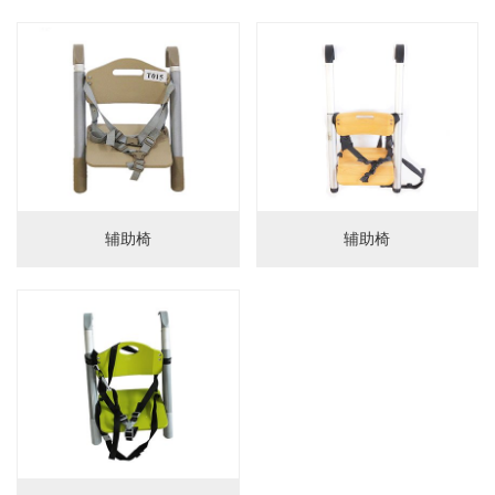
婴儿床
置物架
护栏
门护栏
床护栏
儿童餐椅
辅助椅
辅助椅
儿童餐椅
辅助椅
柜子
储物柜
床头柜
沙发柜
书桌柜
图书架
衣柜
电视柜
梳妆台
鞋凳
工艺品
桌椅
桌子
椅子
桌椅组合