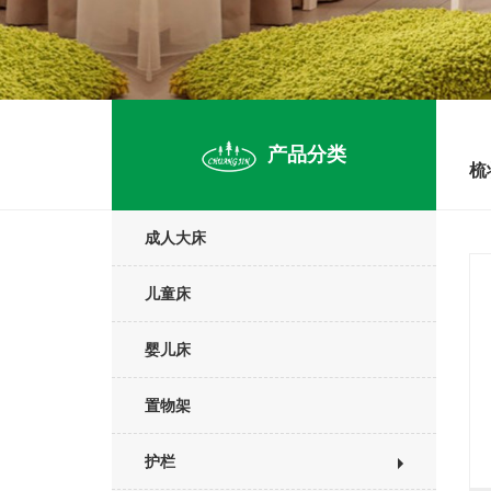
产品分类
梳
成人大床
儿童床
婴儿床
置物架
护栏