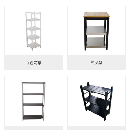
婴儿床
置物架
护栏
门护栏
床护栏
儿童餐椅
白色花架
三层架
儿童餐椅
辅助椅
柜子
储物柜
床头柜
沙发柜
书桌柜
图书架
衣柜
电视柜
梳妆台
鞋凳
工艺品
桌椅
桌子
椅子
桌椅组合