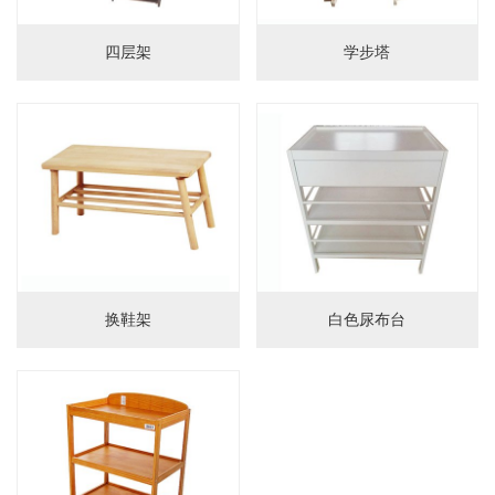
四层架
学步塔
换鞋架
白色尿布台