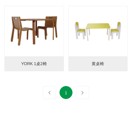
婴儿床
置物架
护栏
门护栏
床护栏
儿童餐椅
YORK 1桌2椅
黄桌椅
儿童餐椅
辅助椅
柜子
1
储物柜
床头柜
沙发柜
书桌柜
图书架
衣柜
电视柜
梳妆台
鞋凳
工艺品
桌椅
桌子
椅子
桌椅组合