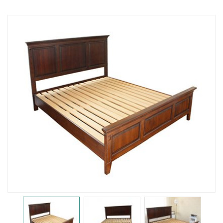
婴儿床
置物架
护栏
门护栏
床护栏
儿童餐椅
儿童餐椅
辅助椅
柜子
储物柜
床头柜
沙发柜
书桌柜
图书架
衣柜
电视柜
梳妆台
鞋凳
工艺品
桌椅
桌子
椅子
桌椅组合