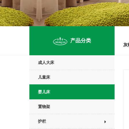
产品分类
灰
成人大床
儿童床
婴儿床
置物架
护栏