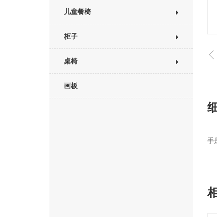
儿童餐椅
柜子
桌椅
画板
手