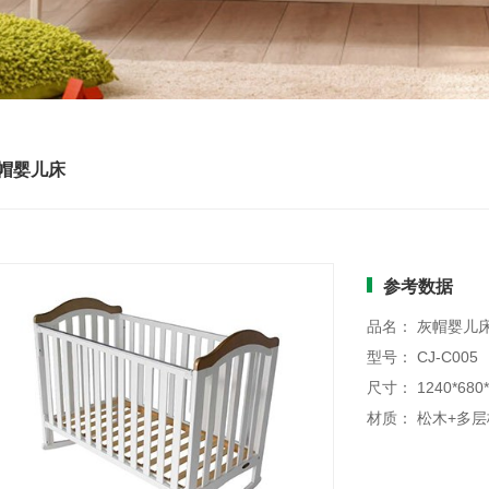
帽婴儿床
参考数据
品名： 灰帽婴儿
型号： CJ-C005
尺寸： 1240*680
材质： 松木+多层