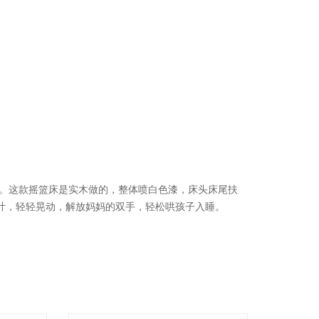
息。这款摇篮床是实木做的，整体喷白色漆，床头床尾扶
计，轻轻晃动，解放妈妈的双手，轻松哄孩子入睡。