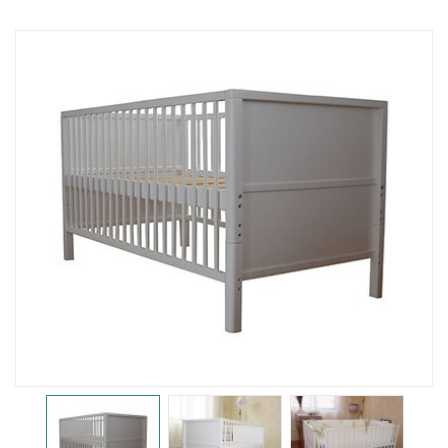
婴儿床
置物架
护栏
门护栏
床护栏
儿童餐椅
儿童餐椅
辅助椅
柜子
储物柜
床头柜
沙发柜
书桌柜
图书架
衣柜
电视柜
梳妆台
鞋凳
工艺品
桌椅
桌子
椅子
桌椅组合