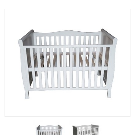
婴儿床
置物架
护栏
门护栏
床护栏
儿童餐椅
儿童餐椅
辅助椅
柜子
储物柜
床头柜
沙发柜
书桌柜
图书架
衣柜
电视柜
梳妆台
鞋凳
工艺品
桌椅
桌子
椅子
桌椅组合