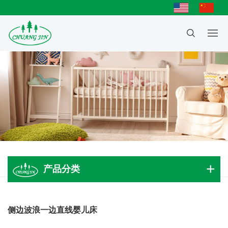
产品分类
成人大床
侧边波浪一边直线婴儿床
儿童床