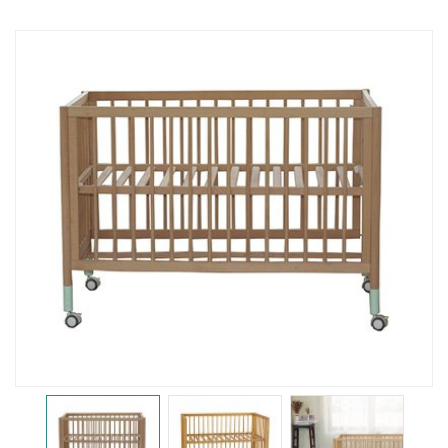
婴儿床
置物架
护栏
门护栏
床护栏
儿童餐椅
儿童餐椅
辅助椅
柜子
储物柜
床头柜
沙发柜
书桌柜
图书架
衣柜
电视柜
梳妆台
鞋凳
工艺品
桌椅
桌子
椅子
桌椅组合