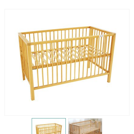
婴儿床
置物架
护栏
门护栏
床护栏
儿童餐椅
儿童餐椅
辅助椅
柜子
储物柜
床头柜
沙发柜
书桌柜
图书架
衣柜
电视柜
梳妆台
鞋凳
工艺品
桌椅
桌子
椅子
桌椅组合