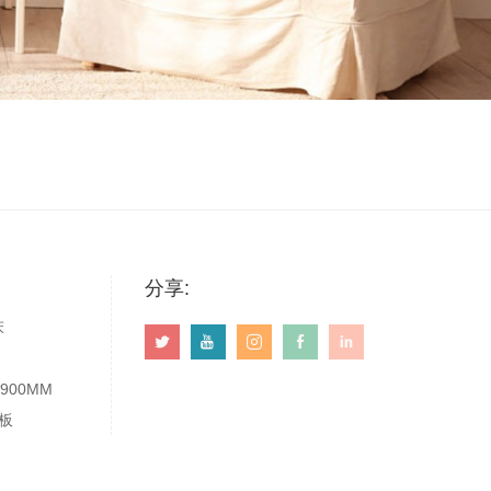
分享:
床
*900MM
板