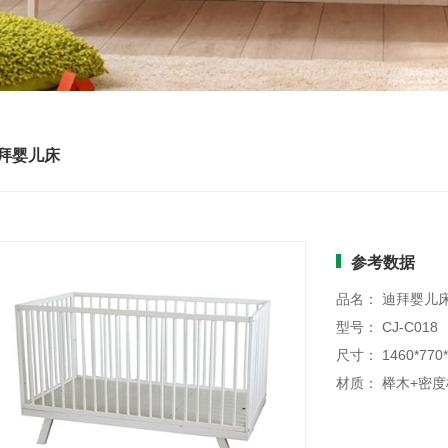
拜婴儿床
参考数据
品名： 迪拜婴儿
型号： CJ-C018
尺寸： 1460*770
材质： 榉木+密度