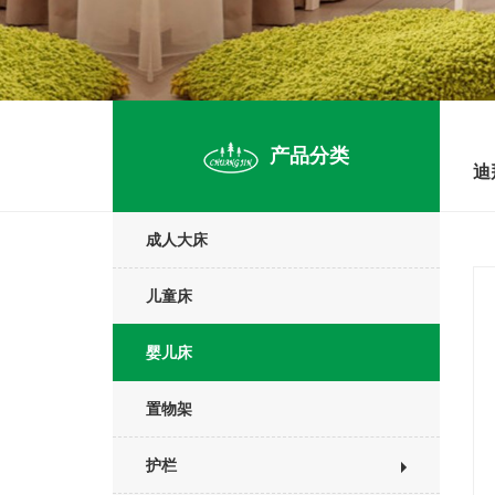
产品分类
迪
成人大床
儿童床
婴儿床
置物架
护栏