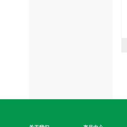
婴儿床
妈咪成长婴儿床